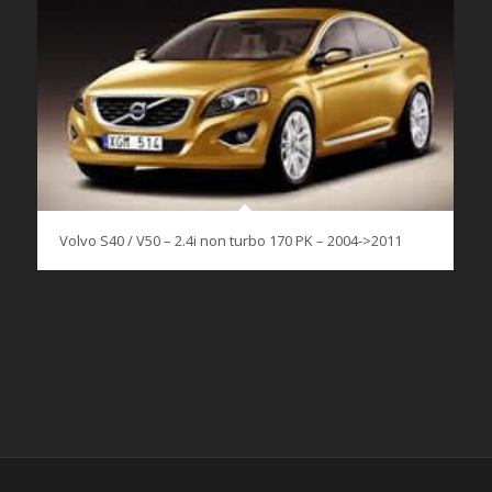
Volvo S40 / V50 – 2.4i non turbo 170 PK – 2004->2011