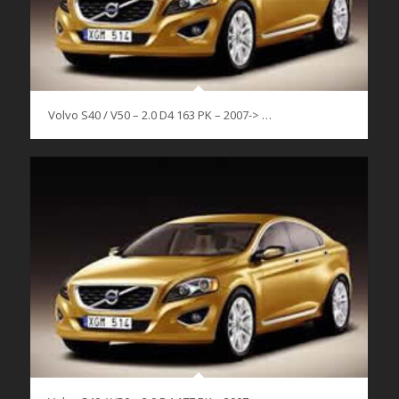
Volvo S40 / V50 – 2.0 D4 163 PK – 2007-> …