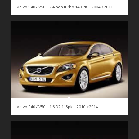
Volvo S40 / V50 – 2.4 non turbo 140 PK – 2004->2011
Volvo S40 / V50 – 1.6 D2 115pk – 2010->2014