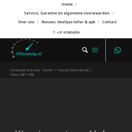
Home
Service, Garantie en algemene voorwaarden.
Over ons
Nieuws: deeltjes teller & apk
Contact
T: +31 610834204
U bevindt zich hier:
Home
/
Tune je Volvo (Ford)
/
Volvo S40 / V50