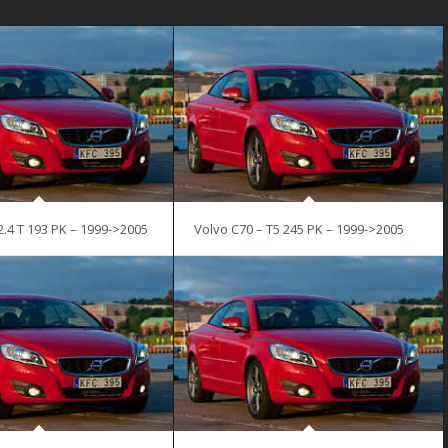
2.4 T 193 PK – 1999->2005
Volvo C70 – T5 245 PK – 1999->2005