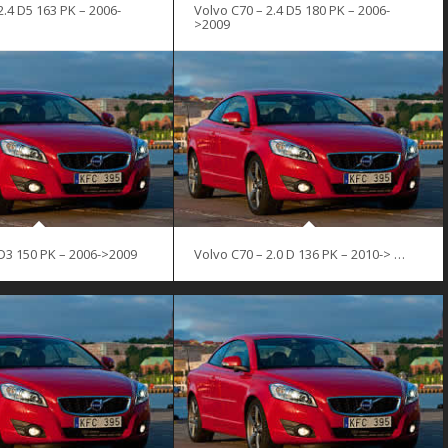
2.4 D5 163 PK – 2006-
Volvo C70 – 2.4 D5 180 PK – 2006-
>2009
D3 150 PK – 2006->2009
Volvo C70 – 2.0 D 136 PK – 2010-> …