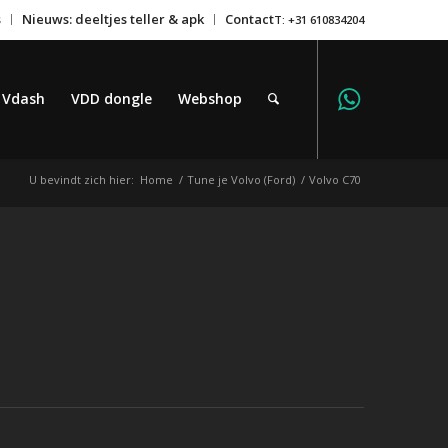
s
Nieuws: deeltjes teller & apk
Contact
T: +31 610834204
Vdash
VDD dongle
Webshop
U bevindt zich hier:
Home
/
Tune je Volvo (Ford)
/
Volvo C70