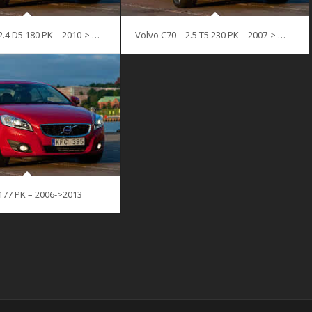
2.4 D5 180 PK – 2010-> …
Volvo C70 – 2.5 T5 230 PK – 2007-> …
177 PK – 2006->2013