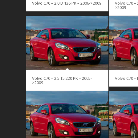
Volvo C70 – 2.0 D 136 PK – 2006->2009
Volvo C70 – 
>2009
Volvo C70 – 2.5 T5 220 PK – 2005-
Volvo C70 – 
>2009