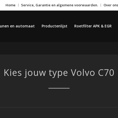
Home
Service, Garantie en algemene voorwaarden.
Over on
unen en automaat
Productenlijst
Roetfilter APK & EGR
Kies jouw type Volvo C70