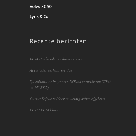
Volvo XC 90
Lynk & Co
Recente berichten
ECM Pindecoder verhuur service
Accu lader verhuur service
Speedlimiter / begrenzer 180kmh verwijderen (2020
-> MY2025)
Cursus Software (door te weinig animo afgelast)
ECU / ECM klonen