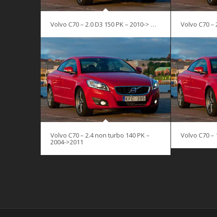
Volvo C70 – 2.0 D3 150 PK – 2010-> …
Volvo C70 – 
Volvo C70 – 2.4 non turbo 140 PK –
Volvo C70 – 
2004->2011