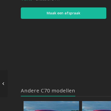
Maak een afspraak
Volvo C70 – 2.0 D 136
PK – 2006->2009
Andere C70 modellen