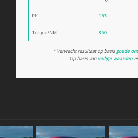
PK
163
Torque/NM
350
* Verwacht resultaat op basis
goede om
Op basis van
veilige waarden
en