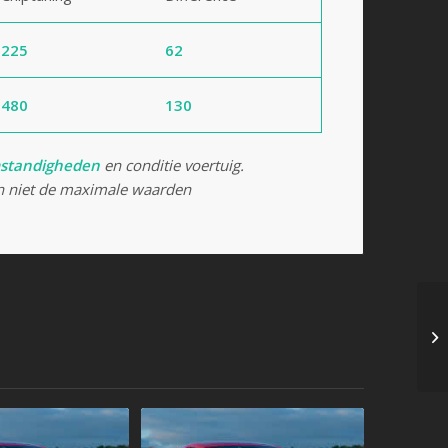
225
62
480
130
standigheden
en conditie voertuig.
 niet de maximale waarden