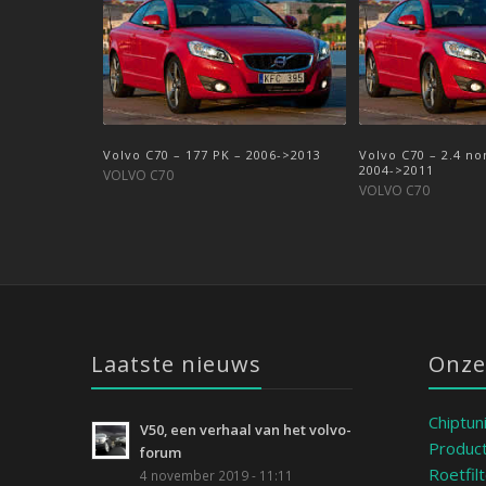
Volvo C70 – 177 PK – 2006->2013
Volvo C70 – 2.0 D 136 PK – 2010-> …
Volvo C70 – 2.4 no
Volvo C70 – D3 150
2004->2011
VOLVO C70
VOLVO C70
VOLVO C70
VOLVO C70
Laatste nieuws
Onze
Chiptun
V50, een verhaal van het volvo-
Product
forum
Roetfil
4 november 2019 - 11:11