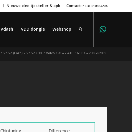
s
Nieuws: deeltjes teller & apk
Contact
T: +31 610834204
Vdash
VDD dongle
Webshop
je Volvo (Ford)
/
Volvo C30
/
Volvo C70 – 2.4 D5 163 PK – 2006->2009
Chiptuning
Difference