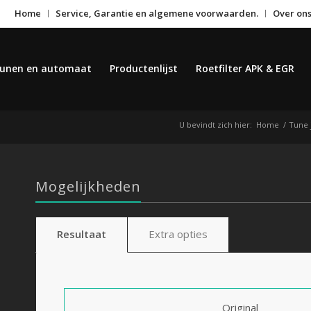
Home
Service, Garantie en algemene voorwaarden.
Over on
unen en automaat
Productenlijst
Roetfilter APK & EGR
U bevindt zich hier:
Home
/
Tune 
Mogelijkheden
Resultaat
Extra opties
Original