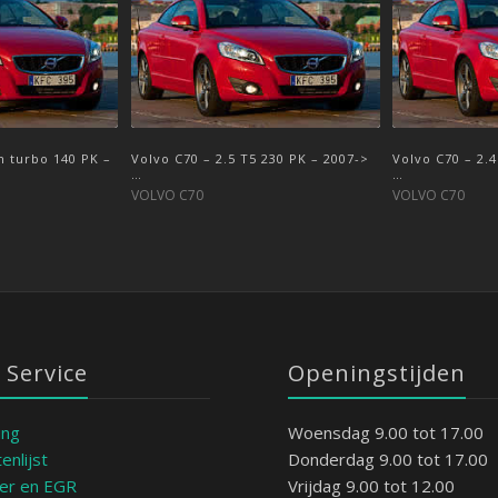
n turbo 140 PK –
 PK – 2006->2009
Volvo C70 – 2.5 T5 230 PK – 2007->
Volvo C70 – 2.5 T5 220 PK – 2005-
Volvo C70 – 2.
Volvo C70 – 2.4
…
>2009
…
>2009
VOLVO C70
VOLVO C70
VOLVO C70
VOLVO C70
 Service
Openingstijden
ing
Woensdag 9.00 tot 17.00
enlijst
Donderdag 9.00 tot 17.00
ter en EGR
Vrijdag 9.00 tot 12.00