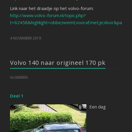
Link naar het draadje op het volvo-forum:
http://www.volvo-forum.nl/topic.php?
t=62458&highlight=obbe;neemt;vooraf;met;je;door&page=
4 NOVEMBER 2019
Volvo 140 naar origineel 170 pk
ALGEMEEN
Deel 1
Een dag