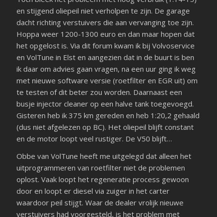
en stijgend oliepeil niet verholpen te zijn. De garage
dacht richting verstuivers die aan vervanging toe zijn.
Hoppa weer 1200-1300 euro en dan maar hopen dat
het opgelost is. Via dit forum kwam ik bij Volvoservice
en VolTune in Elst en aangezien dat in de buurt is ben
ik daar om advies gaan vragen, na een uur ging ik weg
met nieuwe software versie (roetfilter en EGR uit) om
te testen of dit beter zou worden. Daarnaast een
busje injector cleaner op een halve tank toegevoegd.
Gisteren heb ik 375 km gereden en heb 1:20,2 gehaald
(dus niet afgelezen op BC). Het oliepeil blijft constant
en de motor loopt veel rustiger. De V50 blijft…
Obbe van VolTune heeft me uitgelegd dat alleen het
uitprogrammeren van roetfilter niet de problemen
oplost. Vaak loopt het regeneratie process gewoon
door en loopt er diesel via zuiger in het carter
waardoor peil stijgt. Waar de dealer vrolijk nieuwe
verstuivers had voorgesteld, is het problem met