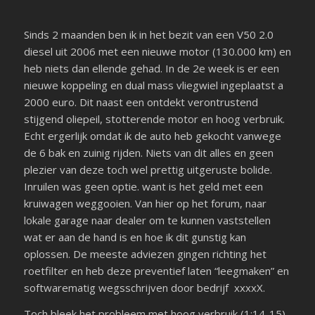
Sinds 2 maanden ben ik in het bezit van een V50 2.0
diesel uit 2006 met een nieuwe motor (130.000 km) en
heb niets dan ellende gehad. In de 2e week is er een
nieuwe koppeling en dual mass vliegwiel ingeplaatst a
2000 euro. Dit naast een ontdekt verontrustend
stijgend oliepeil, stotterende motor en hoog verbruik.
Echt ergerlijk omdat ik de auto heb gekocht vanwege
de 6 bak en zuinig rijden. Niets van dit alles en geen
plezier van deze toch wel prettig uitgeruste bolide.
Inruilen was geen optie. want is het geld met een
kruiwagen weggooien. Van hier op het forum, naar
lokale garage naar dealer om te kunnen vaststellen
wat er aan de hand is en hoe ik dit gunstig kan
oplossen. De meeste adviezen gingen richting het
roetfilter en heb deze preventief laten “leegmaken” en
softwarematig wegsschrijven door bedrijf xxxxX.
Toch bleek het probleem met hoog verbruik (1:14-15)