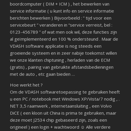
boordcomputer ( DIM + ICM ) , het bewerken van
service informatie ( u kunt info en service informatie
berichten bewerken ) Bijvoorbeeld : ” tijd voor een
servicebeurt ” veranderen in “service verreist, bel :
0123-456789 ” of wat men ook wil, deze functies zijn
al geïmplementeerd en 100 % ondersteund . Maar de
VDASH software applicatie is nog steeds een
groeiende systeem en in zeer nabije toekomst willen
we onze klanten chiptuning , herladen van de ECM
(gratis) , pairing van gebruikte afstandsbedieningen
met de auto , etc gaan bieden …
Hoe werkt het ?
Om de VDASH softwaretoepassing te gebruiken heeft
u een PC / notebook met Windows XP/Vista/7 nodig , .
NET 3,5 raamwerk , internetaansluiting , een Volvo
DiCE ( een kloon uit China is prima te gebruiken, maar
deze moet J2534 chip gebaseerd zijn, zoals een
origineel ) een login + wachtwoord ☺ Alle verdere