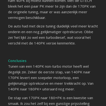
ruim 40PK bij moest kunnen komen. Met de GTECH
bleek het een paar PK meer te zijn dan de 170PK van
de originele tuning, maar er was aanzienlijk meer
vermogen beschikbaar.
De auto had met deze tuning duidelijk veel meer kracht
onderin en een nog gelijkmatiger optrekcurve. Obbe
zei ‘het lijkt zo wel een turbodiesel’, wat vooral het
verschil met de 140PK versie kenmerkte.
Conclusies
Tunen van een 140PK non-turbo motor heeft wel
degelijk zin. Zeker de eerste stap, van 140PK naar
170PK levert een soepeler motorloop, een
gelijkmatige optrekcurve en meer trekkracht op. Van
140PK naar 180PK+ uiteraard nog meer.
De stap van 170PK naar 180+PK is een kwestie van
smaak. Ik zou het zelf bij een gunstige prijsstelling