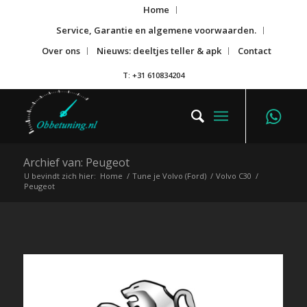
Home
Service, Garantie en algemene voorwaarden.
Over ons
Nieuws: deeltjes teller & apk
Contact
T: +31 610834204
Archief van: Peugeot
U bevindt zich hier:
Home
/
Tune je Volvo (Ford)
/
Volvo C30
/
Peugeot