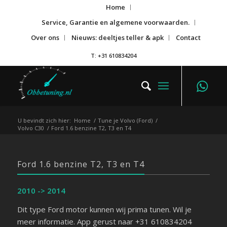
Home
Service, Garantie en algemene voorwaarden.
Over ons
Nieuws: deeltjes teller & apk
Contact
T: +31 610834204
U bevindt zich hier:
Home
/
Tune je Volvo (Ford)
/
Volvo C30
/
Ford 1.6 benzine T2, T3 en T4
Ford 1.6 benzine T2, T3 en T4
2010 -> 2014
Dit type Ford motor kunnen wij prima tunen. Wil je
meer informatie. App gerust naar +31 610834204