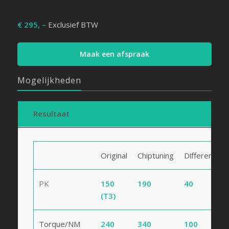
€ 295, –
Exclusief BTW
Maak een afspraak
Mogelijkheden
Resultaat
Original
Chiptuning
Difference
PK
150
190
40
(T3)
Torque/NM
240
340
100