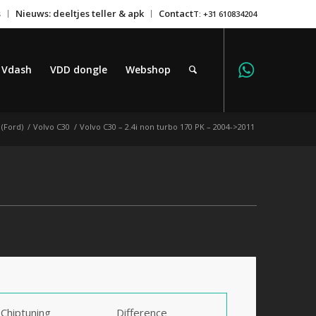
s
Nieuws: deeltjes teller & apk
Contact
T: +31 610834204
Vdash
VDD dongle
Webshop
 (Ford)
/
Volvo C30
/
Volvo C30 – 2.4i non turbo 170 PK – 2004->2011
Chiptuning
Difference