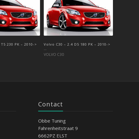
 T5 230 PK – 2010->
 T5 220 PK – 2006-
Volvo C30 – 2.4 D5 180 PK – 2010->
Volvo C30 – 2.4 D5A 180 PK – 2006-
…
>2009
VOLVO C30
VOLVO C30
Contact
Obbe Tuning
Fahrenheitstraat 9
6662PZ ELST