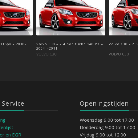
 115pk – 2010-
136 PK – 2010-> …
Volvo C30 – 2.4 non turbo 140 PK –
Volvo C30 – 1.6 D 110 PK – 2010-> …
Volvo C30 – 2.5
Volvo C30 – 2.5
2004->2011
…
>2009
VOLVO C30
VOLVO C30
VOLVO C30
VOLVO C30
 Service
Openingstijden
ing
Woensdag 9.00 tot 17.00
enlijst
Donderdag 9.00 tot 17.00
ter en EGR
Vrijdag 9.00 tot 12.00