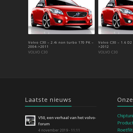
Volvo C30 – 2.4i non turbo 170 PK –
Volvo C30 – 2.0 D4 177 PK – 2010->
Volvo C30 – 1.6 D2
Volvo C30 – 2.0 D 
2004->2011
…
>2012
VOLVO C30
VOLVO C30
VOLVO C30
VOLVO C30
Laatste nieuws
Onze
Chiptun
V50, een verhaal van het volvo-
Product
forum
Roetfil
4 november 2019 - 11:11