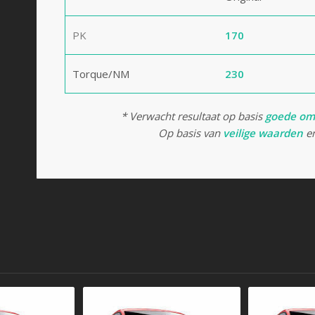
PK
170
Torque/NM
230
* Verwacht resultaat op basis
goede om
Op basis van
veilige waarden
en