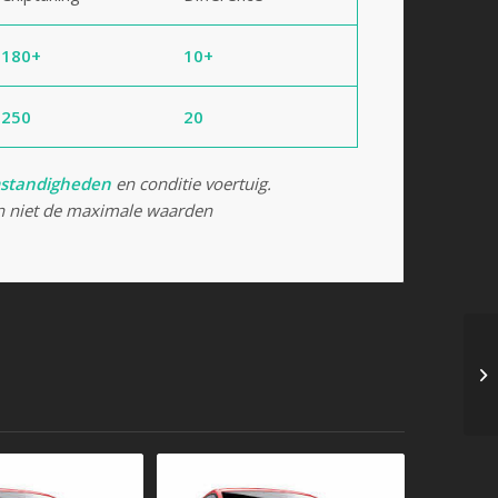
180+
10+
250
20
standigheden
en conditie voertuig.
 niet de maximale waarden