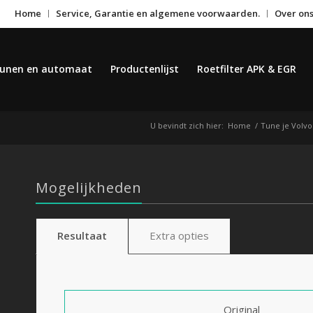
Home
Service, Garantie en algemene voorwaarden.
Over on
unen en automaat
Productenlijst
Roetfilter APK & EGR
U bevindt zich hier:
Home
/
Tune je Volvo
Mogelijkheden
Resultaat
Extra opties
Original