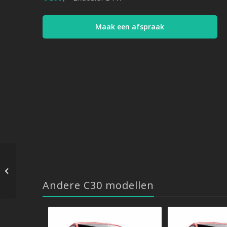
Maak een afspraak
Volvo XC40 – 1.5 T3
156pk 2017 ->2022
Andere C30 modellen