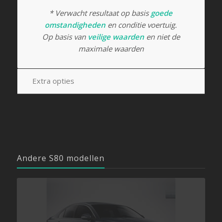
* Verwacht resultaat op basis
goede
omstandigheden
en conditie voertuig.
Op basis van
veilige waarden
en niet de
maximale waarden
Extra opties
Andere S80 modellen