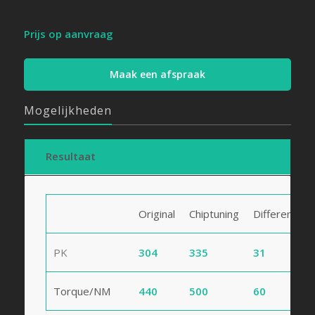
Prijs op aanvraag
Maak een afspraak
Mogelijkheden
Resultaat
Original
Chiptuning
Difference
PK
304
335
31
Torque/NM
440
500
60