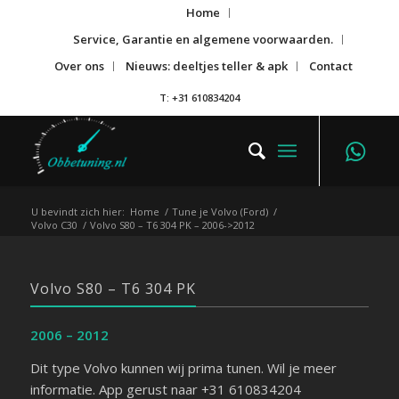
Home
Service, Garantie en algemene voorwaarden.
Over ons
Nieuws: deeltjes teller & apk
Contact
T: +31 610834204
U bevindt zich hier:
Home
/
Tune je Volvo (Ford)
/
Volvo C30
/
Volvo S80 – T6 304 PK – 2006->2012
Volvo S80 – T6 304 PK
2006 – 2012
Dit type Volvo kunnen wij prima tunen. Wil je meer
informatie. App gerust naar +31 610834204