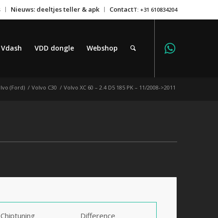
s
Nieuws: deeltjes teller & apk
Contact
T: +31 610834204
Vdash
VDD dongle
Webshop
lvo (Ford)
/
Volvo C30
/
Volvo XC 60 – 2.4 D5 185 PK – 11/2008->2011
Chiptuning
Difference