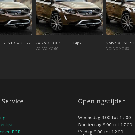
D5 215 PK – 2012-
vea D5 235pk –
Volvo XC 60 3.0 T6 304pk
Volvo XC 60 – 2.0 vea D4 181 PK –
Volvo XC 60 2.
Volvo XC 60 – 
2014-> …
VOLVO XC 60
VOLVO XC 60
VOLVO XC 60
VOLVO XC 60
 Service
Openingstijden
ing
Woensdag 9.00 tot 17.00
enlijst
Donderdag 9.00 tot 17.00
ter en EGR
Vrijdag 9.00 tot 12.00