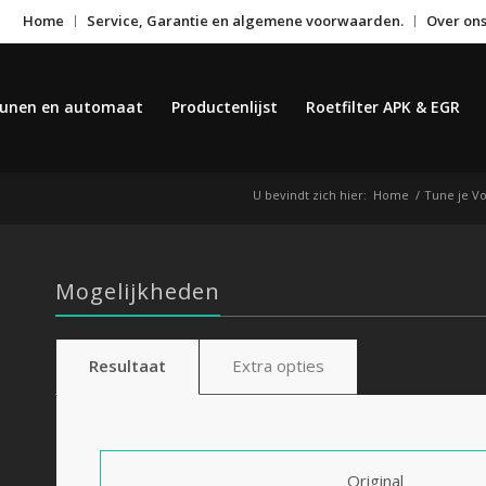
Home
Service, Garantie en algemene voorwaarden.
Over on
unen en automaat
Productenlijst
Roetfilter APK & EGR
U bevindt zich hier:
Home
/
Tune je Vo
Mogelijkheden
Resultaat
Extra opties
Original