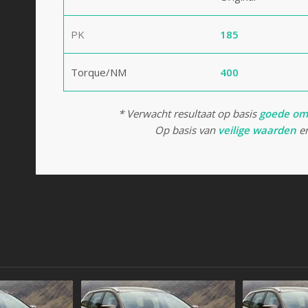
PK
185
Torque/NM
400
* Verwacht resultaat op basis
goede om
Op basis van
veilige waarden
en