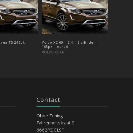
0 vea T5 245pk
D4 2.0 190pk – 2016->
Volvo XC 60 – 2.4 – 5 cilinder –
Volvo XC 60 – D3 2.0 150pk (twin
163pk – euro6
turbo) – 2016 ->
VOLVO XC 60
VOLVO XC 60
Contact
Obbe Tuning
Fahrenheitstraat 9
6662PZ ELST