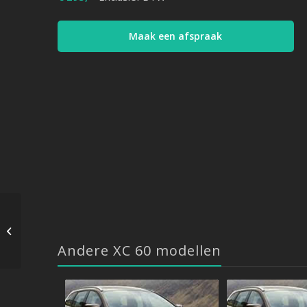
Maak een afspraak
Volvo XC 60 – 2.4 D3
163 PK – 11/2008->2011
Andere XC 60 modellen