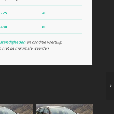
225
40
480
80
standigheden
en conditie voertuig.
 niet de maximale waarden