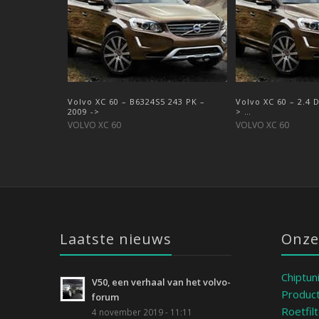
Volvo XC 60 – B6324S5 243 PK –
Volvo XC 60 – 2.4 – 5 cilinder –
Volvo XC 60 – 2.4 
Volvo XC 60 – 2.0 
2009 ->
190pk – euro6
> …
2016 ->….
VOLVO XC 60
VOLVO XC 60
VOLVO XC 60
VOLVO XC 60
Laatste nieuws
Onze
Chiptun
V50, een verhaal van het volvo-
Product
forum
Roetfil
4 november 2019 - 11:11