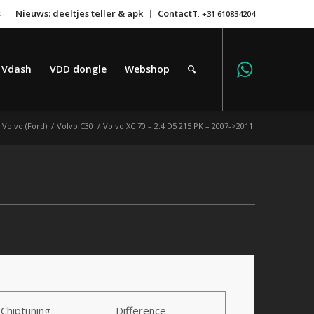
s
Nieuws: deeltjes teller & apk
Contact
T: +31 610834204
Vdash
VDD dongle
Webshop
 Volvo (Ford)
/
Volvo C30
/
Volvo XC 70 – 2.4 D5 215 PK – 2007->2011
Chiptuning
Difference