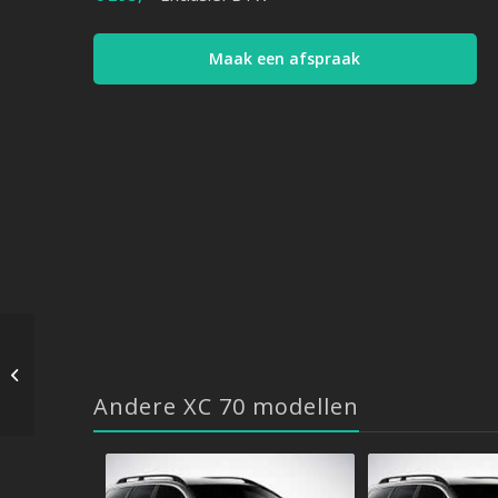
Maak een afspraak
Volvo XC 70 – 2.4 D5
205 PK – 2007->2011
Andere XC 70 modellen