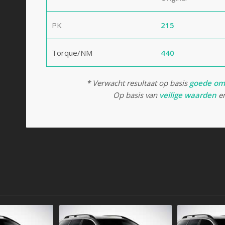
PK
215
Torque/NM
440
* Verwacht resultaat op basis
goede om
Op basis van
veilige waarden
en