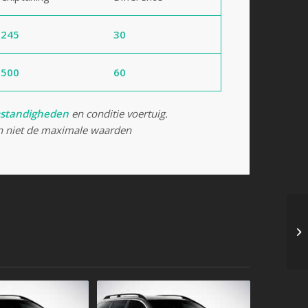
245
30
500
60
standigheden
en conditie voertuig.
 niet de maximale waarden