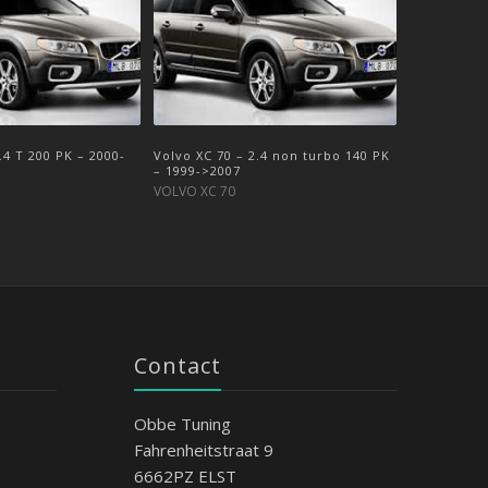
.4 T 200 PK – 2000-
Volvo XC 70 – 2.4 non turbo 140 PK
– 1999->2007
VOLVO XC 70
Contact
Obbe Tuning
Fahrenheitstraat 9
6662PZ ELST