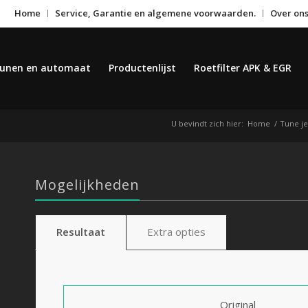
Home
Service, Garantie en algemene voorwaarden.
Over on
unen en automaat
Productenlijst
Roetfilter APK & EGR
U bevindt zich hier:
Home
/
Tune je
Mogelijkheden
Resultaat
Extra opties
Original