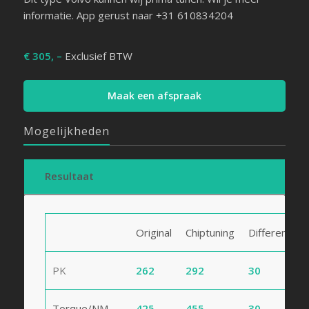
informatie. App gerust naar +31 610834204
€ 305, –
Exclusief BTW
Maak een afspraak
Mogelijkheden
Resultaat
Original
Chiptuning
Difference
PK
262
292
30
Torque/NM
425
455
30