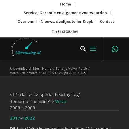
Home
Service, Garantie en algemene voorwaarden.
Over ons
Nieuws: deeltjes teller & apk
Contact
T: +31 610834204
U bevindt zich hier:
Home
/
Tune je Volvo (Ford)
/
Volvo C30
/
Volvo XC40 – 1.5 T5 262pk 2017 ->2022
<’h1′ class='av-special-heading-tag'
itemprop="headline" >
’Volvo
2006 – 2009
2017->2022
Dit type Volvo kunnen wij prima tunen. Wil je meer