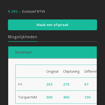
€ 295, –
Exclusief BTW
Maak een afspraak
Mogelijkheden
Resultaat
Original
Chiptuning
Difference
PK
203
270
67
Torque/NM
300
400
100