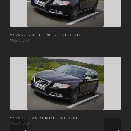
Volvo V70 2.0 – T4 190 PK – 2012->2016
VOLVO V70
Volvo V70 – 2.0 D4 181pk – 2014->2016
VOLVO V70
Volgende