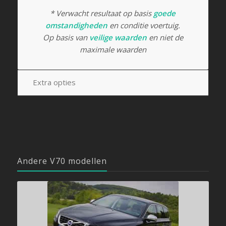
* Verwacht resultaat op basis
goede
omstandigheden
en conditie voertuig.
Op basis van
veilige waarden
en niet de
maximale waarden
Extra opties
Andere V70 modellen