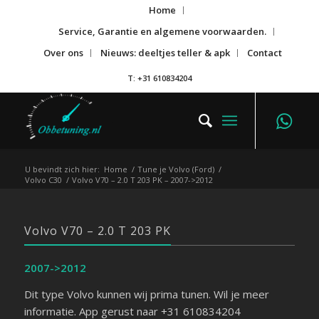
Home
Service, Garantie en algemene voorwaarden.
Over ons
Nieuws: deeltjes teller & apk
Contact
T: +31 610834204
U bevindt zich hier:
Home
/
Tune je Volvo (Ford)
/
Volvo C30
/
Volvo V70 – 2.0 T 203 PK – 2007->2012
Volvo V70 – 2.0 T 203 PK
2007->2012
Dit type Volvo kunnen wij prima tunen. Wil je meer
informatie. App gerust naar +31 610834204