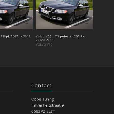
2 238pk 2007 -> 2011
0 D2 120pk – 2012-
Volvo V70 – T5 polestar 253 PK –
Volvo V70 – 2.4 D4 190pk – 2012-
2012->2016
>2016
VOLVO V70
VOLVO V70
Contact
Obbe Tuning
Fahrenheitstraat 9
6662PZ ELST