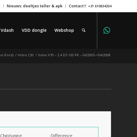
s
Nieuws: deeltjes teller & apk
Contact
T: +31 610834204
Vdash
VDD dongle
Webshop
vo (Ford)
/
Volvo C30
/
Volvo V70 – 2.4 D5 163 PK – 06/2005->04/2008
Chiptuning
Difference