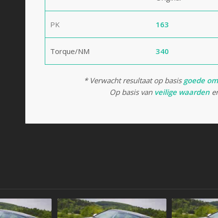
PK
163
Torque/NM
340
* Verwacht resultaat op basis
goede om
Op basis van
veilige waarden
en