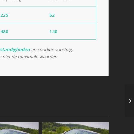
225
62
480
140
standigheden
en conditie voertuig.
 niet de maximale waarden