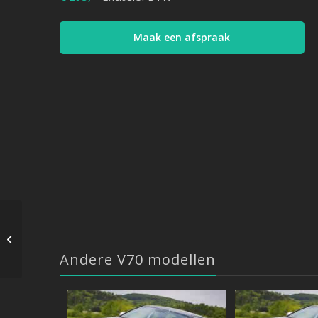
Maak een afspraak
Volvo V70 – 2.4 D 126
PK – 06/2005->04/2008
Andere V70 modellen