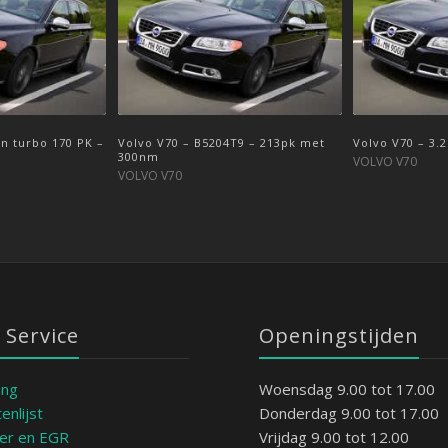
on turbo 170 PK –
 181pk – 2014-
Volvo V70 – B5204T9 – 213pk met
Volvo V70 – 2.0 D3 150pk – 2014-
Volvo V70 – 3.
Volvo V70 – 2.
300nm
>2017
>2018
VOLVO V70
VOLVO V70
VOLVO V70
VOLVO V70
 Service
Openingstijden
ing
Woensdag 9.00 tot 17.00
enlijst
Donderdag 9.00 tot 17.00
ter en EGR
Vrijdag 9.00 tot 12.00