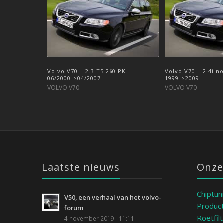
Volvo V70 – 2.3 T5 260 PK –
Volvo V70 2.0 – T4 190 PK – 2012-
Volvo V70 – 2.4i n
Volvo V70 – 2.0 D4
06/2000->04/2007
>2016
1999->2009
>2016
VOLVO V70
VOLVO V70
VOLVO V70
VOLVO V70
Laatste nieuws
Onze
Chiptun
V50, een verhaal van het volvo-
Product
forum
Roetfil
4 november 2019 - 11:11