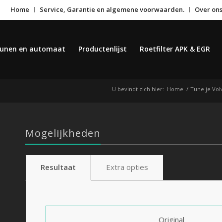
Home
Service, Garantie en algemene voorwaarden.
Over on
unen en automaat
Productenlijst
Roetfilter APK & EGR
U bevindt zich hier:
Home
/
Tune je Vol
Mogelijkheden
Resultaat
Extra opties
Original