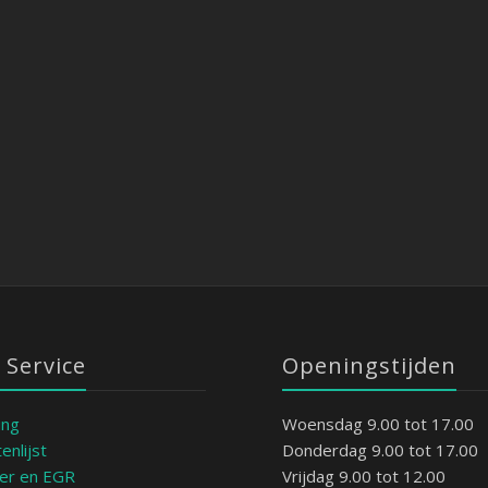
T12 254pk
 152 PK vea 2014-
Volvo S60 – 2.4 non turbo 140 PK –
Volvo S60 – D4 181 PK vea 2014-> …
Volvo S60 – 2.5
Volvo S60 – D3
1999->2007
VOLVO S60
VOLVO S60
VOLVO S60
VOLVO S60
 Service
Openingstijden
ing
Woensdag 9.00 tot 17.00
enlijst
Donderdag 9.00 tot 17.00
ter en EGR
Vrijdag 9.00 tot 12.00