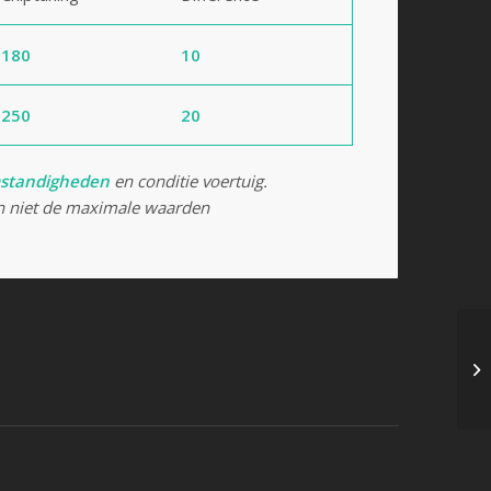
180
10
250
20
standigheden
en conditie voertuig.
 niet de maximale waarden