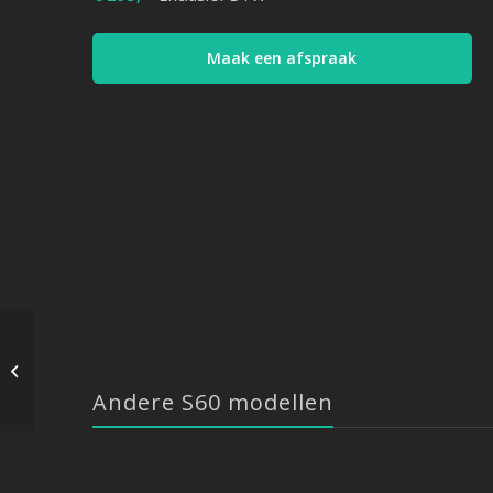
Maak een afspraak
Volvo S60 – T6 304 PK –
2007-> 2012
Andere S60 modellen