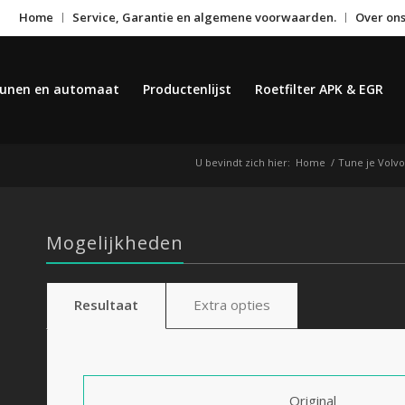
Home
Service, Garantie en algemene voorwaarden.
Over on
unen en automaat
Productenlijst
Roetfilter APK & EGR
U bevindt zich hier:
Home
/
Tune je Volvo
Mogelijkheden
Resultaat
Extra opties
Original