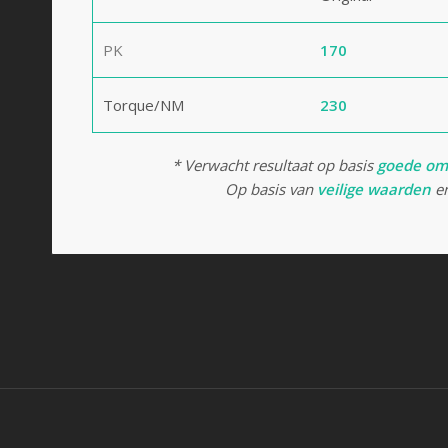
PK
170
Torque/NM
230
* Verwacht resultaat op basis
goede om
Op basis van
veilige waarden
en