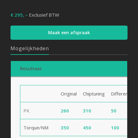
€ 295, –
Exclusief BTW
Maak een afspraak
Mogelijkheden
Resultaat
Original
Chiptuning
Difference
PK
260
310
50
Torque/NM
350
450
100