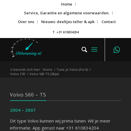
Home
Service, Garantie en algemene voorwaarden.
Over ons
Nieuws: deeltjes teller & apk
Contact
T: +31 610834204
U bevindt zich hier:
Home
/
Tune je Volvo (Ford)
/
Volvo C30
/
Volvo S60 T5 260pk
Volvo S60 – T5
2004 – 2007
Dit type Volvo kunnen wij prima tunen. Wil je meer
informatie. App gerust naar +31 610834204