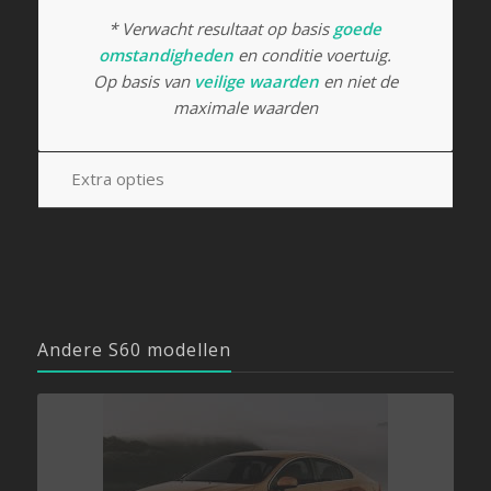
* Verwacht resultaat op basis
goede
omstandigheden
en conditie voertuig.
Op basis van
veilige waarden
en niet de
maximale waarden
Extra opties
Andere S60 modellen