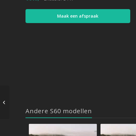
Maak een afspraak
Volvo S60 – 2.0 D3 150
PK – 2011-> …
Andere S60 modellen