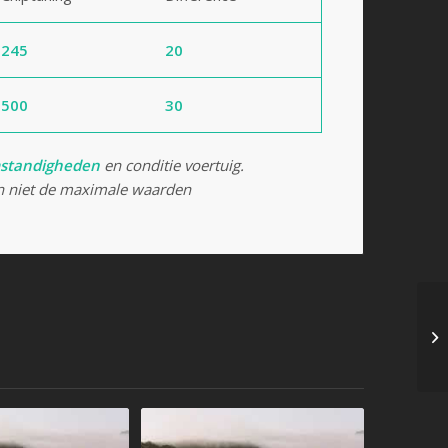
245
20
500
30
standigheden
en conditie voertuig.
 niet de maximale waarden