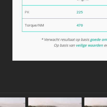
PK
225
Torque/NM
470
* Verwacht resultaat op basis
goede om
Op basis van
veilige waarden
en