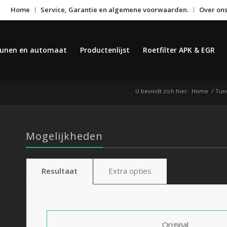
Home
Service, Garantie en algemene voorwaarden.
Over on
unen en automaat
Productenlijst
Roetfilter APK & EGR
U bevindt zich hier:
Home
/
Tune
Mogelijkheden
Resultaat
Extra opties
Original