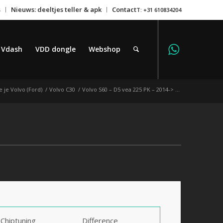
s
Nieuws: deeltjes teller & apk
Contact
T: +31 610834204
Vdash
VDD dongle
Webshop
 je Volvo (Ford)
/
Volvo C30
/
Volvo S60 – D5 vea 225 PK – 2014-> …
Chiptuning
Difference