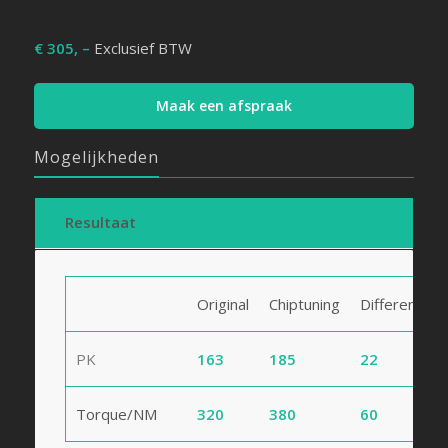
€ 305, –
Exclusief BTW
Maak een afspraak
Mogelijkheden
Resultaat
Original
Chiptuning
Difference
PK
163
185
22
Torque/NM
320
380
60