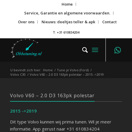
Home
Service, Garantie en algemene voorwaarden.
Over ons
Nieuws: deeltjes teller & apk
Contact
T: +31 610834204
U bevindt zich hier:
Home
/
Tune je Volvo (Ford)
/
Volvo C30
/
Volvo V60 – 2.0 D3 163pk polestar – 2015 ->2019
Volvo V60 – 2.0 D3 163pk polestar
2015 ->2019
Dit type Volvo kunnen wij prima tunen. Wil je meer
informatie. App gerust naar +31 610834204