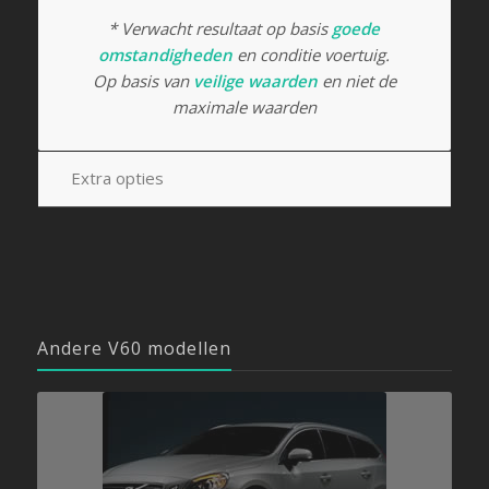
* Verwacht resultaat op basis
goede
omstandigheden
en conditie voertuig.
Op basis van
veilige waarden
en niet de
maximale waarden
Extra opties
Andere V60 modellen