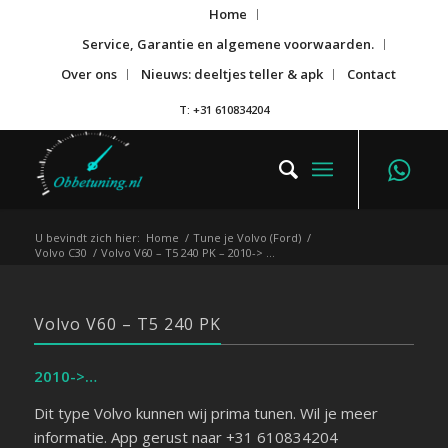
Home
Service, Garantie en algemene voorwaarden.
Over ons
Nieuws: deeltjes teller & apk
Contact
T: +31 610834204
U bevindt zich hier:
Home
/
Tune je Volvo (Ford)
/
Volvo C30
/
Volvo V60 – T5 240 PK – 2010-> …
Volvo V60 – T5 240 PK
2010->…
Dit type Volvo kunnen wij prima tunen. Wil je meer
informatie. App gerust naar +31 610834204