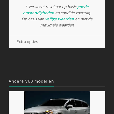
* Verwacht resultaat op basis
goede
omstandigheden
en conditie voertuig.
Op basis van
veilige waarden
en niet de
maximale waarden
Extra opties
Andere V60 modellen