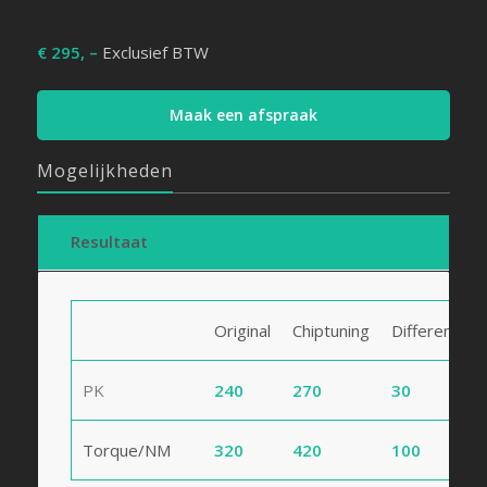
€ 295, –
Exclusief BTW
Maak een afspraak
Mogelijkheden
Resultaat
Original
Chiptuning
Difference
PK
240
270
30
Torque/NM
320
420
100