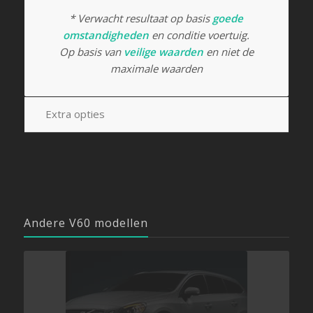
* Verwacht resultaat op basis
goede
omstandigheden
en conditie voertuig.
Op basis van
veilige waarden
en niet de
maximale waarden
Extra opties
Andere V60 modellen