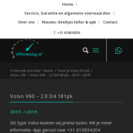
Home
Service, Garantie en algemene voorwaarden.
Over ons
Nieuws: deeltjes teller & apk
Contact
T: +31 610834204
U bevindt zich hier:
Home
/
Tune je Volvo (Ford)
/
Volvo C30
/
Volvo V60 – 2.0 D4 181pk – 2015 ->2019
Volvo V60 – 2.0 D4 181pk
2015 ->2019
Dit type Volvo kunnen wij prima tunen. Wil je meer
informatie. App gerust naar +31 610834204