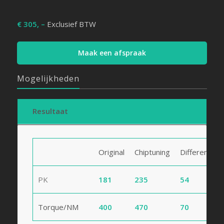
€ 305, –
Exclusief BTW
Maak een afspraak
Mogelijkheden
Resultaat
Original
Chiptuning
Difference
PK
181
235
54
Torque/NM
400
470
70